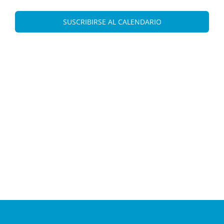
y
Eve
vistas
SUSCRIBIRSE AL CALENDARIO
de
Evento