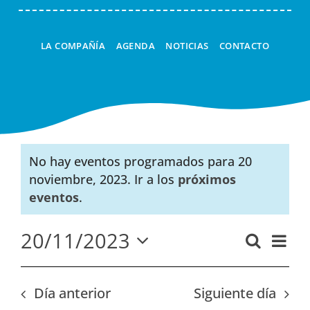
LA COMPAÑÍA
AGENDA
NOTICIAS
CONTACTO
No hay eventos programados para 20
noviembre, 2023. Ir a los
próximos
Aviso
eventos
.
20/11/2023
Nav
Buscar
Navega
Día
Seleccionar
de
de
fecha.
vist
búsque
Día anterior
Siguiente día
de