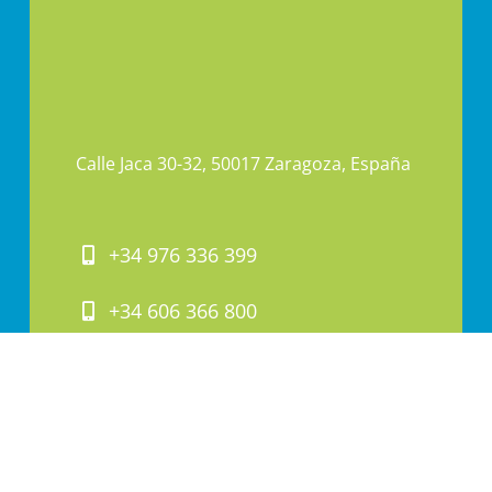
Calle Jaca 30-32, 50017 Zaragoza, España
+34 976 336 399
+34 606 366 800
PAI@PAI.COM.ES