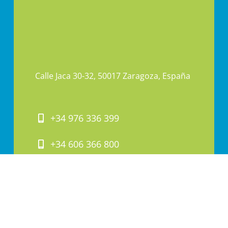
Calle Jaca 30-32, 50017 Zaragoza, España
+34 976 336 399
+34 606 366 800
PAI@PAI.COM.ES