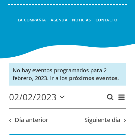
LA COMPAÑÍA
AGENDA
NOTICIAS
CONTACTO
No hay eventos programados para 2
Aviso
febrero, 2023. Ir a los
próximos eventos
.
02/02/2023
Nav
Buscar
Navega
Día
Seleccionar
de
de
fecha.
vist
búsque
Día anterior
Siguiente día
de
y