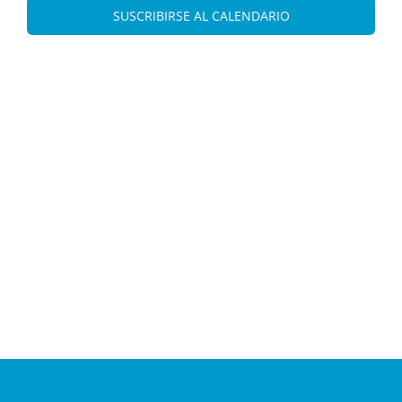
Eve
vistas
SUSCRIBIRSE AL CALENDARIO
de
Evento