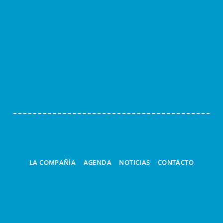
ESPECTÁCULOS
TALLERES
LA LINTERNA MÁGICA
CUCÚ
A LA CARTA
LA COMPAÑÍA
AGENDA
NOTICIAS
CONTACTO