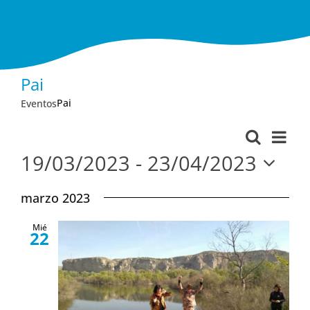
Pai
Pai
Eventos
Nav
Buscar
Navega
Lista
de
19/03/2023
 - 
23/04/2023
de
vist
Seleccionar
búsque
marzo 2023
fecha.
de
y
Eve
Mié
vistas
22
de
Evento