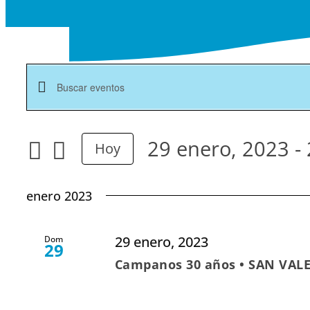
Navegación
Introduce
la
de
palabra
búsqueda
29 enero, 2023
 - 
Hoy
clave.
y
Seleccionar
Busca
vistas
Eventos
fecha.
enero 2023
para
de
la
Eventos
palabra
29 enero, 2023
Dom
29
clave.
Campanos 30 años • SAN VALE