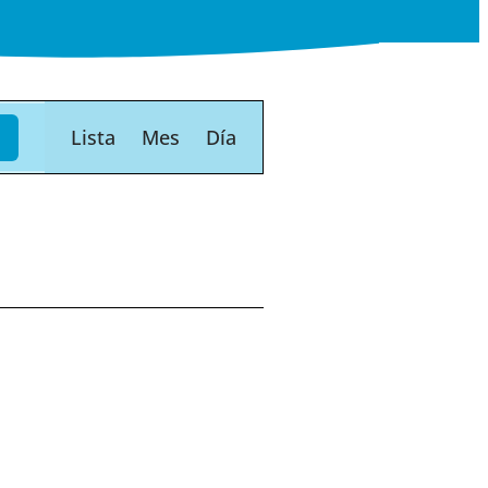
Navegación
Lista
Mes
Día
de
vistas
de
Evento