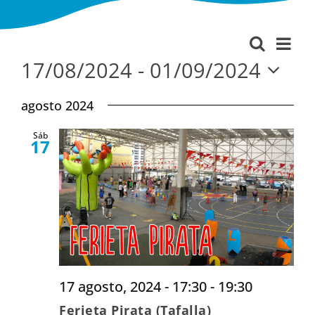
Nav
Buscar
Navega
Lista
de
17/08/2024
 - 
01/09/2024
de
vist
Seleccionar
búsque
agosto 2024
fecha.
de
y
Eve
Sáb
vistas
17
de
Evento
17 agosto, 2024 - 17:30
-
19:30
Ferieta Pirata (Tafalla)