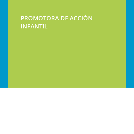
PROMOTORA DE ACCIÓN
INFANTIL
Calle Jaca 30-32, 50017 Zaragoza, España