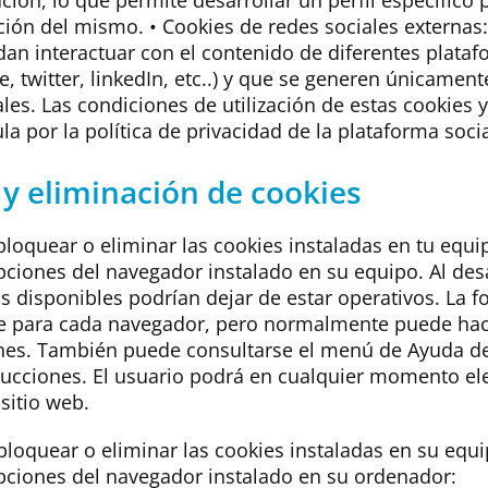
ción, lo que permite desarrollar un perfil específico
ción del mismo. • Cookies de redes sociales externas:
edan interactuar con el contenido de diferentes plata
, twitter, linkedIn, etc..) y que se generen únicamen
les. Las condiciones de utilización de estas cookies 
la por la política de privacidad de la plataforma soc
 y eliminación de cookies
 bloquear o eliminar las cookies instaladas en tu equ
pciones del navegador instalado en su equipo. Al desa
os disponibles podrían dejar de estar operativos. La f
nte para cada navegador, pero normalmente puede ha
nes. También puede consultarse el menú de Ayuda d
rucciones. El usuario podrá en cualquier momento ele
sitio web.
bloquear o eliminar las cookies instaladas en su equ
opciones del navegador instalado en su ordenador: