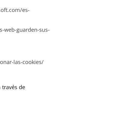
soft.com/es-
ios-web-guarden-sus-
onar-las-cookies/
 través de