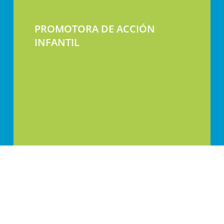
PROMOTORA DE ACCIÓN
INFANTIL
Calle Jaca 30-32, 50017 Zaragoza, España