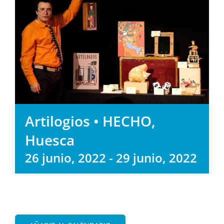
Artilogios • HECHO,
Huesca
26 junio, 2022
-
29 junio, 2022