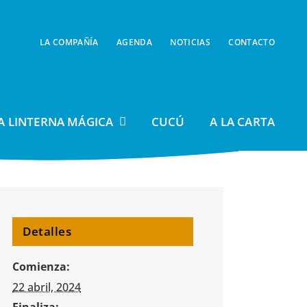
LA COMPAÑÍA
AGENDA
NOTICIAS
CONTACTO
A LINTERNA MÁGICA
CUCÚ
A LA CARTA
Detalles
Comienza:
22 abril, 2024
Finaliza: