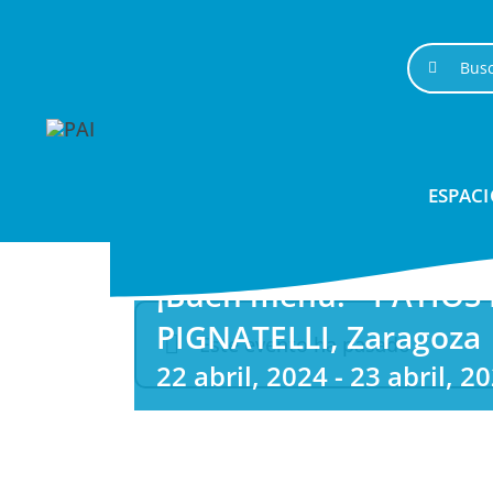
Saltar
al
Buscar:
contenido
ESPACI
¡Buen menú! • PATIOS
PIGNATELLI, Zaragoza
Este evento ha pasado.
22 abril, 2024
-
23 abril, 2