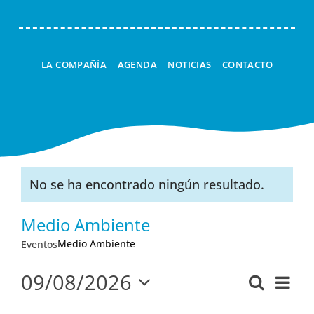
LA COMPAÑÍA
AGENDA
NOTICIAS
CONTACTO
No se ha encontrado ningún resultado.
Aviso
Medio Ambiente
Medio Ambiente
Eventos
09/08/2026
Nav
Buscar
Navega
Mes
Seleccionar
de