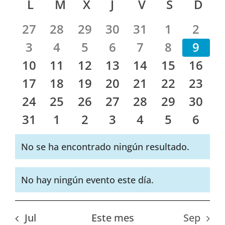
de
Calendario
L
LUNES
M
MARTES
X
MIÉRCOLES
J
JUEVES
V
VIERNES
S
SÁBADO
D
DO
fecha.
vist
búsque
de
de
27
28
29
30
31
1
2
y
Eventos
Eve
3
4
5
6
7
8
9
vistas
10
11
12
13
14
15
16
de
Evento
17
18
19
20
21
22
23
24
25
26
27
28
29
30
31
1
2
3
4
5
6
No se ha encontrado ningún resultado.
Aviso
No hay ningún evento este día.
Aviso
Jul
Este mes
Sep