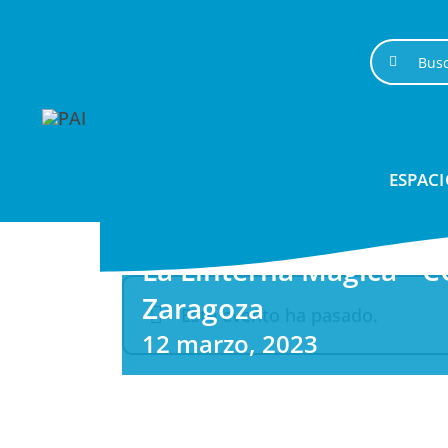
Saltar
al
Buscar:
contenido
ESPACI
La Linterna Mágica • 
Zaragoza
Este evento ha pasado.
12 marzo, 2023