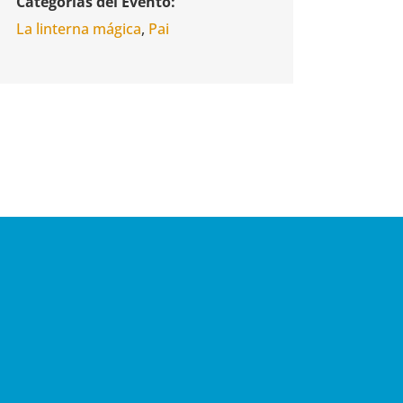
Categorías del Evento:
La linterna mágica
,
Pai