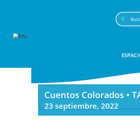
Saltar
al
Buscar:
contenido
ESPACI
Cuentos Colorados • 
Este evento ha pasado.
23 septiembre, 2022