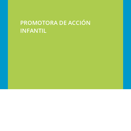
PROMOTORA DE ACCIÓN
INFANTIL
Calle Jaca 30-32, 50017 Zaragoza, España