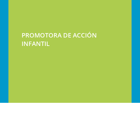
PROMOTORA DE ACCIÓN
INFANTIL
Calle Jaca 30-32, 50017 Zaragoza, España