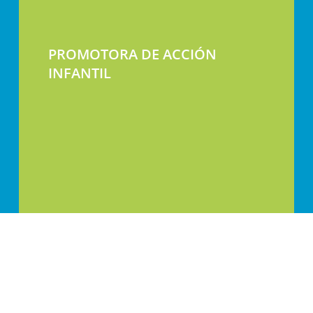
PROMOTORA DE ACCIÓN
INFANTIL
Calle Jaca 30-32, 50017 Zaragoza, España