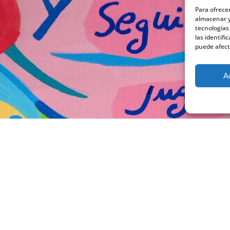
Para ofrece
almacenar y
tecnologías
las identifi
puede afect
A
VISO LEGAL
POLÍTICA DE PROTECCIÓN DE DATOS
POLÍTICA DE COOKI
I – Promotora de Acción Infantil. Todos los derechos reservados. Diseño y d