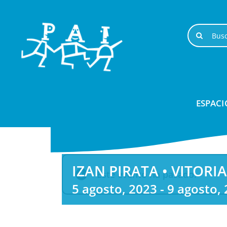
Saltar
al
Buscar:
contenido
ESPACI
IZAN PIRATA • VITORIA
Este evento ha pasado.
5 agosto, 2023
-
9 agosto,