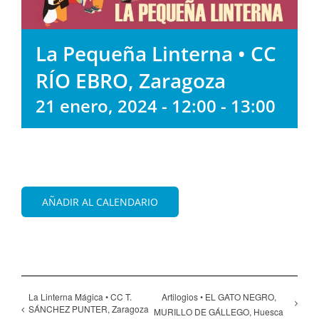
La Pequeña Linterna • CC
RÍO EBRO, Zaragoza
21 enero, 2024 - 12:00
-
13:00
AÑADIR AL CALENDARIO
La Linterna Mágica • CC T.
Artilogios • EL GATO NEGRO,
SÁNCHEZ PUNTER, Zaragoza
MURILLO DE GÁLLEGO, Huesca