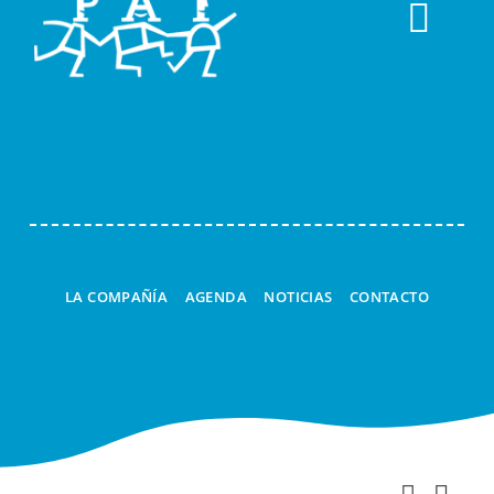
Togg
Navi
LA COMPAÑÍA
AGENDA
NOTICIAS
CONTACTO
Nav
Buscar