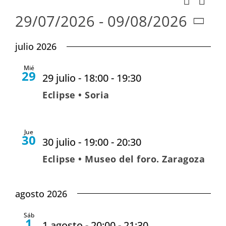
Naveg
Lista
de
29/07/2026
 - 
09/08/2026
de
vist
Seleccionar
búsqu
julio 2026
de
fecha.
y
Eve
Mié
vistas
29
29 julio - 18:00
-
19:30
de
Eclipse • Soria
Evento
Jue
30
30 julio - 19:00
-
20:30
Eclipse • Museo del foro. Zaragoza
agosto 2026
Sáb
1
1 agosto - 20:00
-
21:30