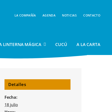
LA COMPAÑÍA
AGENDA
NOTICIAS
CONTACTO
A LINTERNA MÁGICA
CUCÚ
A LA CARTA
Detalles
Fecha:
18 julio
Hora: