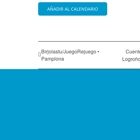
AÑADIR AL CALENDARIO
Birjolastu/JuegoRejuego •
Cuento
Pamplona
Logroñ