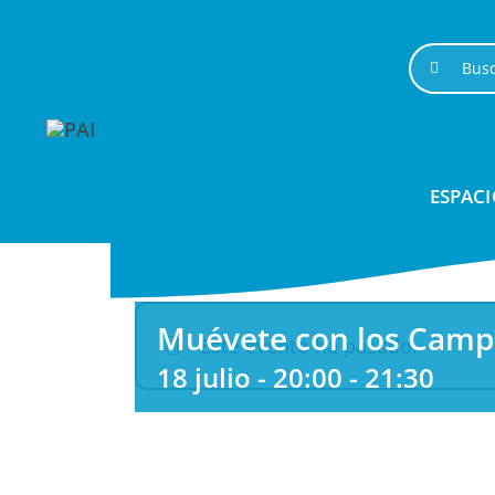
Saltar
al
Buscar:
contenido
ESPACI
Muévete con los Camp
Este evento ha pasado.
18 julio - 20:00
-
21:30