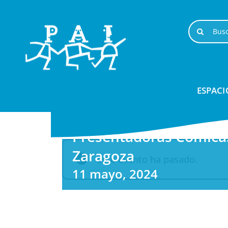
Saltar
al
Buscar:
contenido
ESPACI
Presentadoras Cómicas
Zaragoza
Este evento ha pasado.
11 mayo, 2024