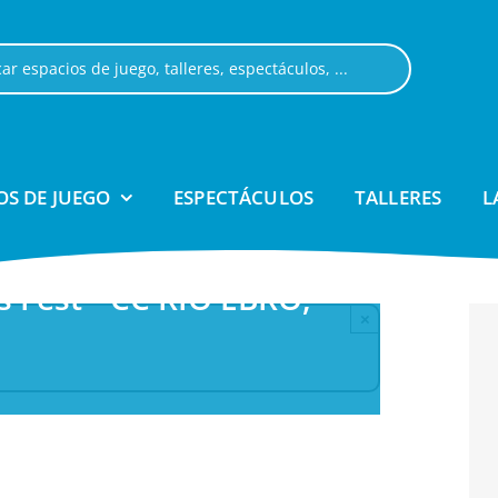
OS DE JUEGO
ESPECTÁCULOS
TALLERES
L
 Fest • CC RÍO EBRO,
×