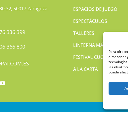
 30-32, 50017 Zaragoza,
ESPACIOS DE JUEGO
ESPECTÁCULOS
76 336 399
TALLERES
LINTERNA MÁGICA
06 366 800
Para ofrece
FESTIVAL CUCÚ
almacenar y
tecnologías
@PAI.COM.ES
las identifi
A LA CARTA
puede afect
A
VISO LEGAL
POLÍTICA DE PROTECCIÓN DE DATOS
POLÍTICA DE COOKI
I – Promotora de Acción Infantil. Todos los derechos reservados. Diseño y d