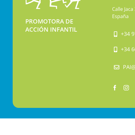
Calle Jaca
España
PROMOTORA DE
ACCIÓN INFANTIL
+34 9
+34 6
PAI
A
© 1975 – 2025. PA