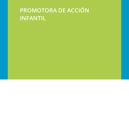
PROMOTORA DE ACCIÓN
INFANTIL
Calle Jaca 30-32, 50017 Zaragoza, España
+34 976 336 399