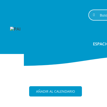
Saltar
al
Buscar:
contenido
ESPACI
Artilogios • Valdealgor
AÑADIR AL CALENDARIO