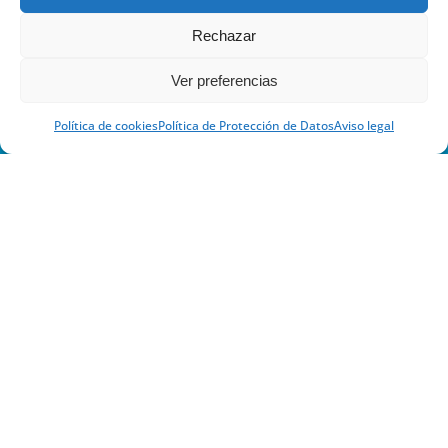
Rechazar
Ver preferencias
Política de cookies
Política de Protección de Datos
Aviso legal
Calle Jaca 30-32, 50017 Zaragoza, España
+34 976 336 399