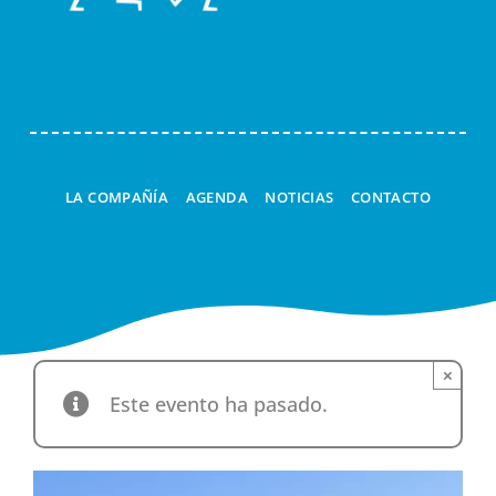
ESPACIOS DE JUEGO
Navi
ESPECTÁCULOS
TALLERES
LA LINTERNA MÁGICA
LA COMPAÑÍA
AGENDA
NOTICIAS
CONTACTO
CUCÚ
A LA CARTA
×
Este evento ha pasado.