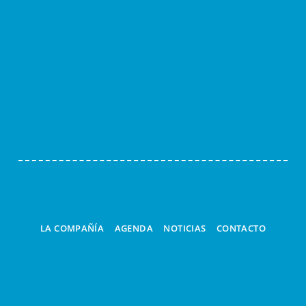
ESPECTÁCULOS
TALLERES
LA LINTERNA MÁGICA
CUCÚ
A LA CARTA
LA COMPAÑÍA
AGENDA
NOTICIAS
CONTACTO