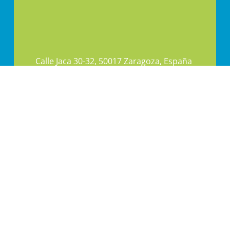
Calle Jaca 30-32, 50017 Zaragoza, España
+34 976 336 399
+34 606 366 800
PAI@PAI.COM.ES