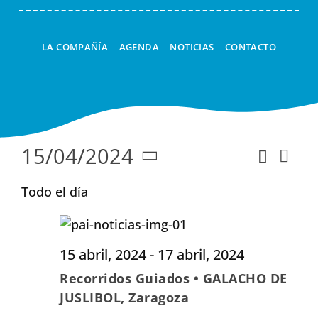
LA COMPAÑÍA
AGENDA
NOTICIAS
CONTACTO
15/04/2024
Nav
Buscar
Naveg
Día
Seleccionar
de
de
Todo el día
fecha.
vist
búsqu
de
y
Eve
15 abril, 2024
-
17 abril, 2024
vistas
Recorridos Guiados • GALACHO DE
de
JUSLIBOL, Zaragoza
Evento