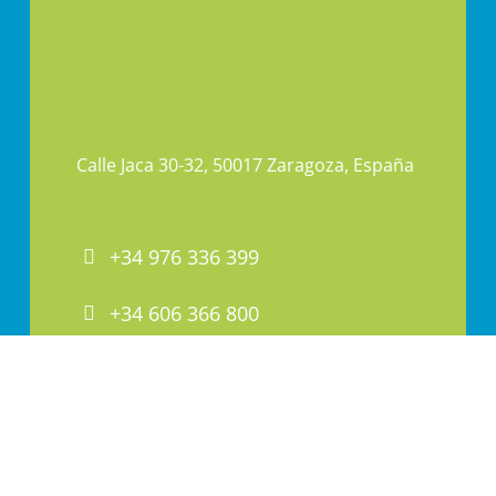
Calle Jaca 30-32, 50017 Zaragoza, España
+34 976 336 399
+34 606 366 800
PAI@PAI.COM.ES