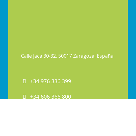
Calle Jaca 30-32, 50017 Zaragoza, España
+34 976 336 399
+34 606 366 800
PAI@PAI.COM.ES