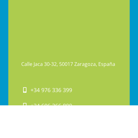
Calle Jaca 30-32, 50017 Zaragoza, España
+34 976 336 399
+34 606 366 800
PAI@PAI.COM.ES