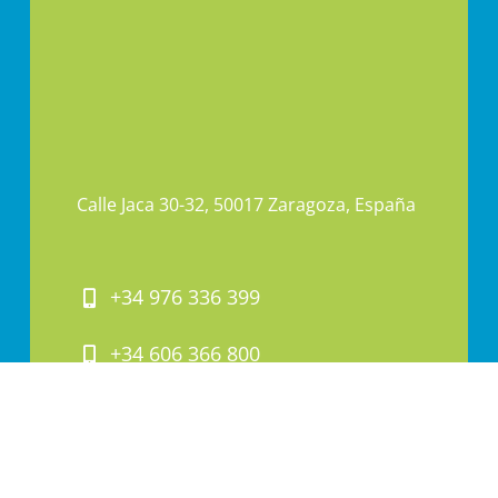
Calle Jaca 30-32, 50017 Zaragoza, España
+34 976 336 399
+34 606 366 800
PAI@PAI.COM.ES