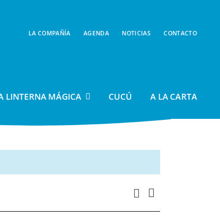
LA COMPAÑÍA
AGENDA
NOTICIAS
CONTACTO
A LINTERNA MÁGICA
CUCÚ
A LA CARTA
Navegación
Buscar
Navegación
Día
de
de