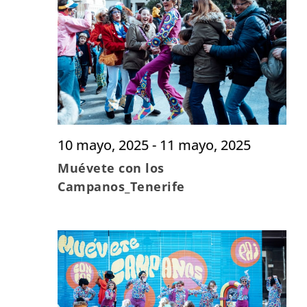
Eve
vistas
de
Evento
10 mayo, 2025
-
11 mayo, 2025
Muévete con los
Campanos_Tenerife