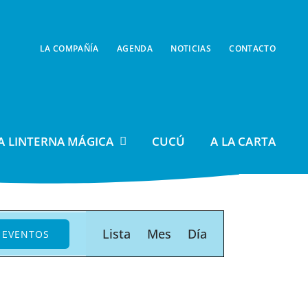
LA COMPAÑÍA
AGENDA
NOTICIAS
CONTACTO
A LINTERNA MÁGICA
CUCÚ
A LA CARTA
Navegación
Lista
Mes
Día
 EVENTOS
de
vistas
de