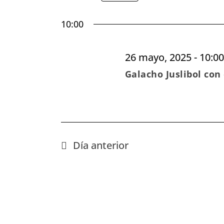
y
Selecciona
Busca
vistas
Eventos
fecha.
10:00
para
de
la
Eventos
palabra
26 mayo, 2025 - 10:00
clave.
Galacho Juslibol con
Día anterior