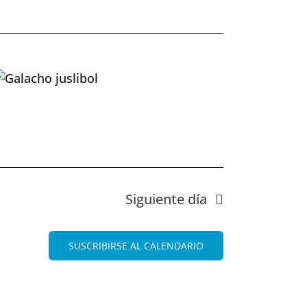
Evento
Siguiente día
SUSCRIBIRSE AL CALENDARIO