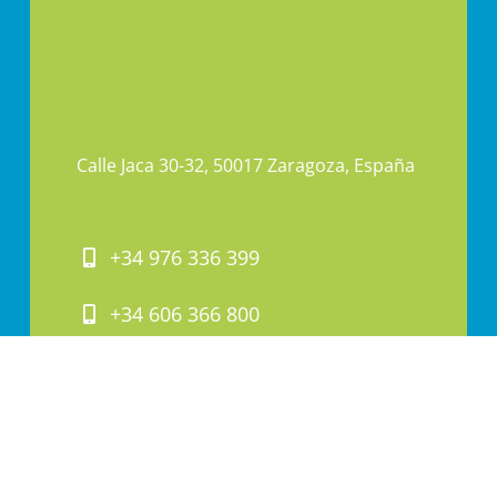
Calle Jaca 30-32, 50017 Zaragoza, España
+34 976 336 399
+34 606 366 800
PAI@PAI.COM.ES