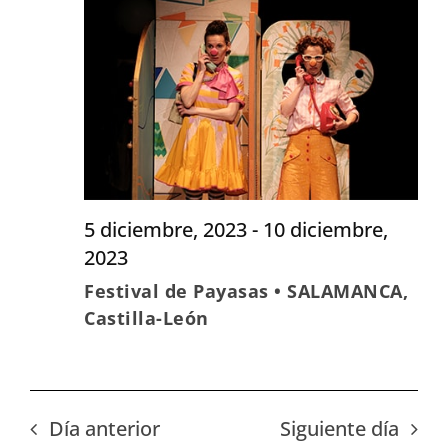
Eve
vistas
de
Evento
5 diciembre, 2023
-
10 diciembre,
2023
Festival de Payasas • SALAMANCA,
Castilla-León
Día anterior
Siguiente día