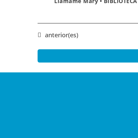
Llámame Mary • BIBLIOTECA
Eventos
anterior(es)