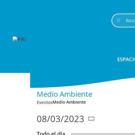
Saltar
al
Buscar:
contenido
ESPACI
Medio Ambiente
Medio Ambiente
Eventos
08/03/2023
Seleccionar
Todo el día