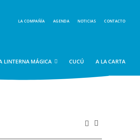
LA COMPAÑÍA
AGENDA
NOTICIAS
CONTACTO
A LINTERNA MÁGICA
CUCÚ
A LA CARTA
Navegación
Buscar
Navegación
Día
de
de