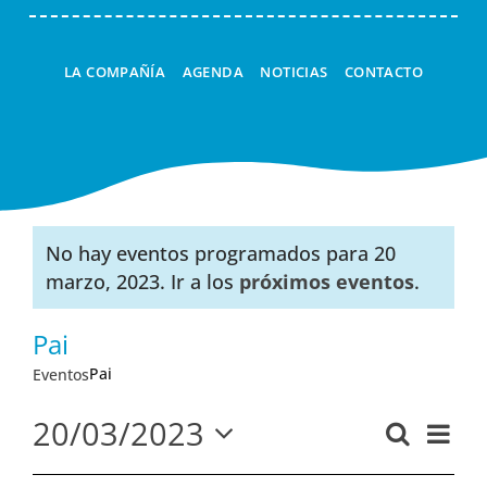
LA COMPAÑÍA
AGENDA
NOTICIAS
CONTACTO
No hay eventos programados para 20
Aviso
marzo, 2023. Ir a los
próximos eventos
.
Pai
Pai
Eventos
20/03/2023
Nav
Buscar
Navega
Día
Seleccionar
de
de