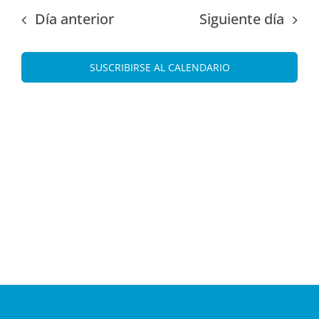
fecha.
vist
búsque
Día anterior
Siguiente día
de
y
Eve
vistas
SUSCRIBIRSE AL CALENDARIO
de
Evento