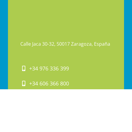
Calle Jaca 30-32, 50017 Zaragoza, España
+34 976 336 399
+34 606 366 800
PAI@PAI.COM.ES