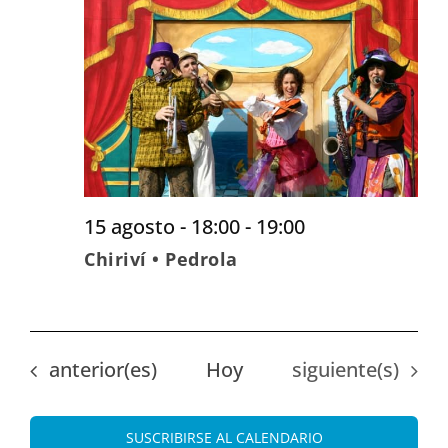
Eve
vistas
de
Evento
15 agosto - 18:00
-
19:00
Chiriví • Pedrola
Eventos
Eventos
anterior(es)
Hoy
siguiente(s)
SUSCRIBIRSE AL CALENDARIO