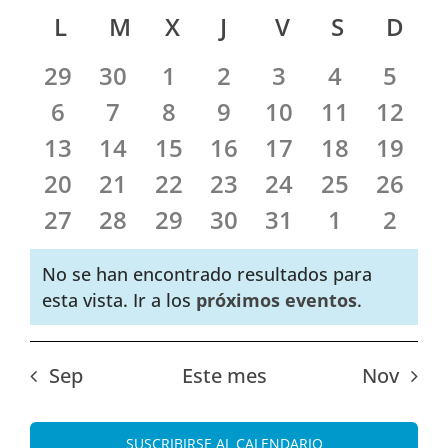
Seleccionar
de
de
Calendario
L
LUNES
M
MARTES
X
MIÉRCOLES
J
JUEVES
V
VIERNES
S
SÁBADO
D
DO
fecha.
vist
búsque
de
de
29
30
1
2
3
4
5
y
Eventos
Eve
6
7
8
9
10
11
12
vistas
13
14
15
16
17
18
19
de
Evento
20
21
22
23
24
25
26
27
28
29
30
31
1
2
No se han encontrado resultados para
Aviso
esta vista. Ir a los
próximos eventos
.
Sep
Este mes
Nov
SUSCRIBIRSE AL CALENDARIO