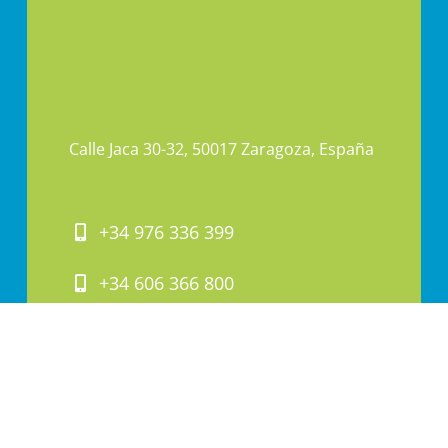
Calle Jaca 30-32, 50017 Zaragoza, España
+34 976 336 399
+34 606 366 800
PAI@PAI.COM.ES