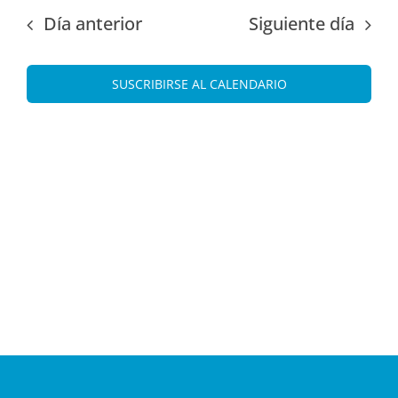
fecha.
vist
búsque
Día anterior
Siguiente día
de
y
Eve
vistas
SUSCRIBIRSE AL CALENDARIO
de
Evento