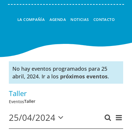
LA COMPAÑÍA
AGENDA
NOTICIAS
CONTACTO
No hay eventos programados para 25
Aviso
abril, 2024. Ir a los
próximos eventos
.
Taller
Taller
Eventos
25/04/2024
Nav
Buscar
Navega
Día
Seleccionar
de
de