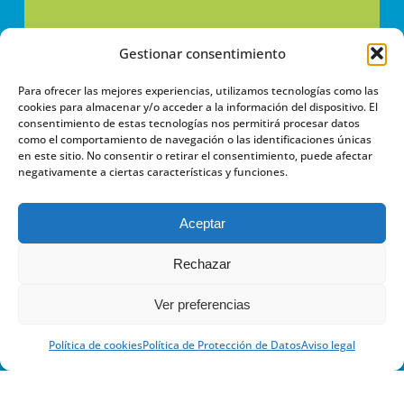
Gestionar consentimiento
Para ofrecer las mejores experiencias, utilizamos tecnologías como las
cookies para almacenar y/o acceder a la información del dispositivo. El
consentimiento de estas tecnologías nos permitirá procesar datos
como el comportamiento de navegación o las identificaciones únicas
en este sitio. No consentir o retirar el consentimiento, puede afectar
negativamente a ciertas características y funciones.
Calle Jaca 30-32, 50017 Zaragoza, España
Aceptar
Rechazar
+34 976 336 399
Ver preferencias
+34 606 366 800
Política de cookies
Política de Protección de Datos
Aviso legal