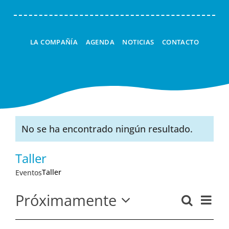
TALLERES
LA COMPAÑÍA
AGENDA
NOTICIAS
CONTACTO
LA LINTERNA MÁGICA
CUCÚ
A LA CARTA
No se ha encontrado ningún resultado.
Aviso
Taller
Taller
Eventos
Próximamente
Nav
Buscar
Navega
Lista
Seleccionar
de
de