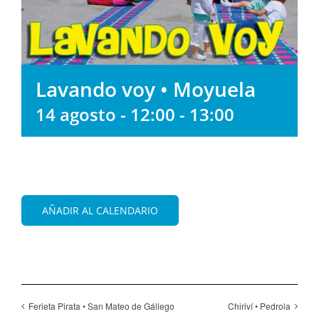
Lavando voy • Moyuela
14 agosto - 12:00
-
13:00
AÑADIR AL CALENDARIO
Ferieta Pirata • San Mateo de Gállego
Chiriví • Pedrola