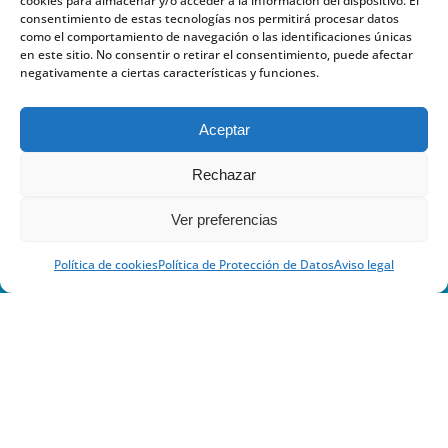
cookies para almacenar y/o acceder a la información del dispositivo. El
consentimiento de estas tecnologías nos permitirá procesar datos
como el comportamiento de navegación o las identificaciones únicas
en este sitio. No consentir o retirar el consentimiento, puede afectar
negativamente a ciertas características y funciones.
Aceptar
Rechazar
Ver preferencias
Política de cookies
Política de Protección de Datos
Aviso legal
Calle Jaca 30-32, 50017 Zaragoza, España
+34 976 336 399
+34 606 366 800