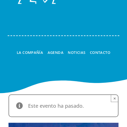
ESPACIOS DE JUEGO
Navi
ESPECTÁCULOS
TALLERES
LA LINTERNA MÁGICA
LA COMPAÑÍA
AGENDA
NOTICIAS
CONTACTO
CUCÚ
A LA CARTA
×
Este evento ha pasado.