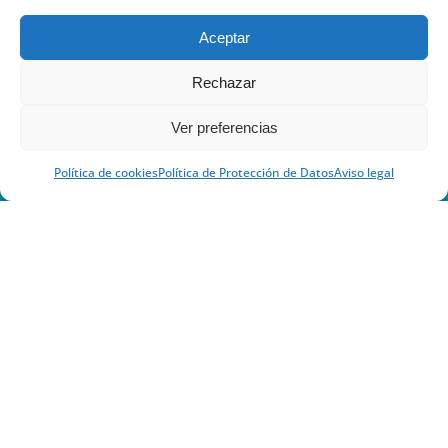
PROMOTORA DE ACCIÓN
Aceptar
INFANTIL
Rechazar
Ver preferencias
Política de cookies
Política de Protección de Datos
Aviso legal
Calle Jaca 30-32, 50017 Zaragoza, España