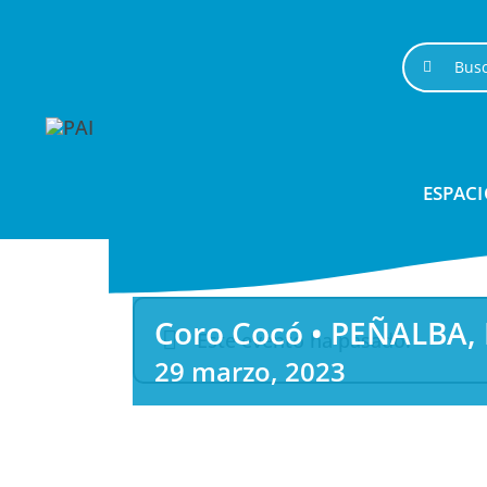
Saltar
al
Buscar:
contenido
ESPACI
Coro Cocó • PEÑALBA,
Este evento ha pasado.
29 marzo, 2023