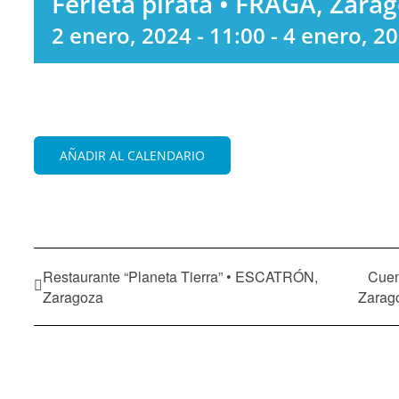
Ferieta pirata • FRAGA, Zara
2 enero, 2024 - 11:00
-
4 enero, 20
AÑADIR AL CALENDARIO
Restaurante “Planeta Tierra” • ESCATRÓN,
Cuen
Zaragoza
Zarag