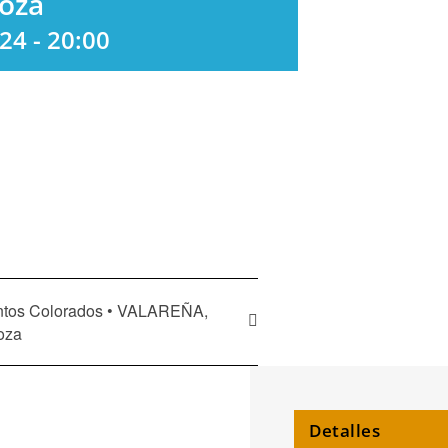
goza
24 - 20:00
tos Colorados • VALAREÑA,
oza
Detalles