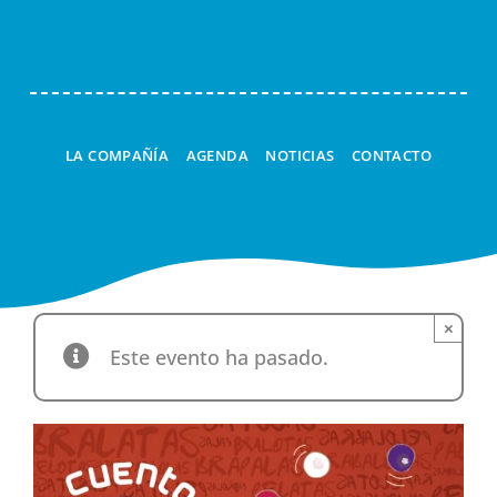
Navi
LA COMPAÑÍA
AGENDA
NOTICIAS
CONTACTO
×
Este evento ha pasado.