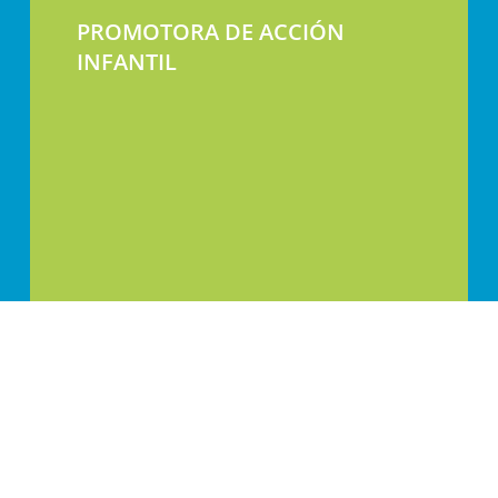
PROMOTORA DE ACCIÓN
INFANTIL
Calle Jaca 30-32, 50017 Zaragoza, España
+34 976 336 399