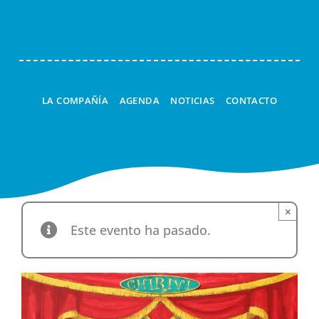
Navi
LA COMPAÑÍA
AGENDA
NOTICIAS
CONTACTO
×
Este evento ha pasado.