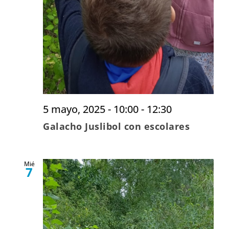
5 mayo, 2025 - 10:00
-
12:30
Galacho Juslibol con escolares
Mié
7