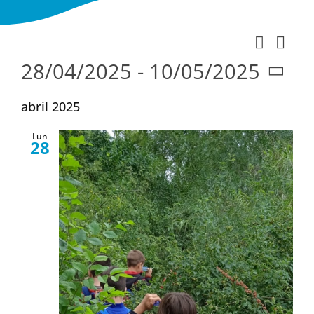
Nav
Buscar
Naveg
Lista
de
28/04/2025
 - 
10/05/2025
de
vist
Seleccionar
búsqu
abril 2025
de
fecha.
y
Eve
Lun
vistas
28
de
Evento