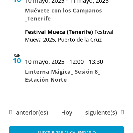
10 mayo, 2025
-
11 mayo, 2025
Muévete con los Campanos
_Tenerife
Festival Mueca (Tenerife)
Festival
Mueva 2025, Puerto de la Cruz
Sáb
10
10 mayo, 2025 - 12:00
-
13:30
Linterna Mágica_ Sesión 8_
Estación Norte
Eventos
Eventos
anterior(es)
Hoy
siguiente(s)
SUSCRIBIRSE AL CALENDARIO